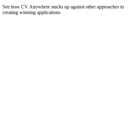
See how CV Anywhere stacks up against other approaches to
creating winning applications
Free
Hours of research
Trial and error
No expert feedback
Success Profiles alignment
Competency matching