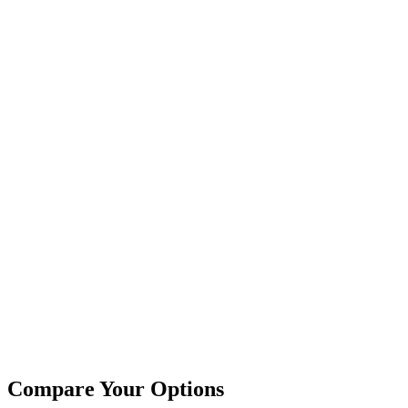
Rachel Davis
Product Manager
David Park
Data Scientist
Lisa Rodriguez
UX Designer
Compare Your Options