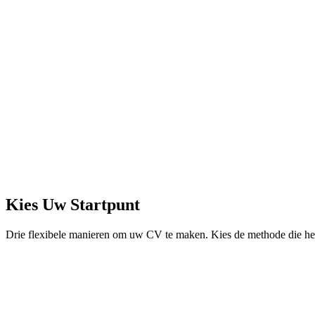
Sarah Johnson
sarah@email.com | +44 7700 900000 | London, UK
Werkgeschiedenis
Senior Product Manager
TechCorp | 2020 - Present
Led product strategy for 3 key initiatives across web and mo
Managed cross-functional team of 5 engineers and 2 designe
Increased user engagement by 40% year-over-year
Kies Uw Startpunt
Drie flexibele manieren om uw CV te maken. Kies de methode die het